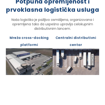
Potpuna opremljenost i
prvoklasna logistička usluga
Naša logistika je pažljivo osmišljena, organizovana i
opremljena tako da uspešno upravlja celokupnim
distributivnim lancem.
Mreža cross-docking
Centralni distributivni
platformi
centar