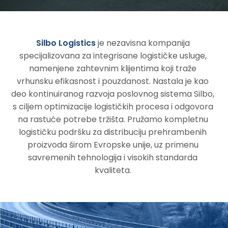
Silbo Logistics
je nezavisna kompanija
specijalizovana za integrisane logističke usluge,
namenjene zahtevnim klijentima koji traže
vrhunsku efikasnost i pouzdanost. Nastala je kao
deo kontinuiranog razvoja poslovnog sistema Silbo,
s ciljem optimizacije logističkih procesa i odgovora
na rastuće potrebe tržišta. Pružamo kompletnu
logističku podršku za distribuciju prehrambenih
proizvoda širom Evropske unije, uz primenu
savremenih tehnologija i visokih standarda
kvaliteta.