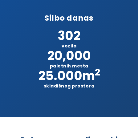
Silbo danas
302
vozila
20,000
paletnih mesta
2
25.000
m
skladišnog prostora