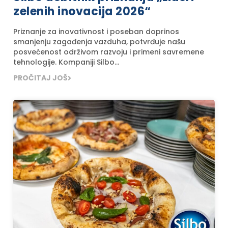
zelenih inovacija 2026“
Priznanje za inovativnost i poseban doprinos
smanjenju zagađenja vazduha, potvrđuje našu
posvećenost održivom razvoju i primeni savremene
tehnologije. Kompaniji Silbo...
PROČITAJ JOŠ