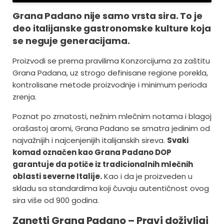
Grana Padano nije samo vrsta sira. To je
deo italijanske gastronomske kulture koja
se neguje generacijama.
Proizvodi se prema pravilima Konzorcijuma za zaštitu
Grana Padana, uz strogo definisane regione porekla,
kontrolisane metode proizvodnje i minimum perioda
zrenja.
Poznat po zrnatosti, nežnim mlečnim notama i blagoj
orašastoj aromi, Grana Padano se smatra jedinim od
najvažnijih i najcenjenijih italijanskih sireva.
Svaki
komad označen kao Grana Padano DOP
garantuje da potiče iz tradicionalnih mlečnih
oblasti severne Italije.
Kao i da je proizveden u
skladu sa standardima koji čuvaju autentičnost ovog
sira više od 900 godina.
Zanetti Grana Padano – Pravi doživljaj