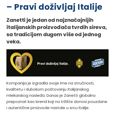
– Pravi doživljaj Italije
Zanetti je jedan od najznačajnijih
italijanskih proizvođača tvrdih sireva,
sa tradicijom dugom više od jednog
veka.
Kompanija je izgradila svoje ime na stručnosti,
kvalitetu i dubokom poštovanju italijanskog
mlekarskog nasleđa. Danas je Zanetti globalno
prepoznat kao brend koji na tržište donosi pouzdane
i autentične proizvode nastale u srcu Italije.