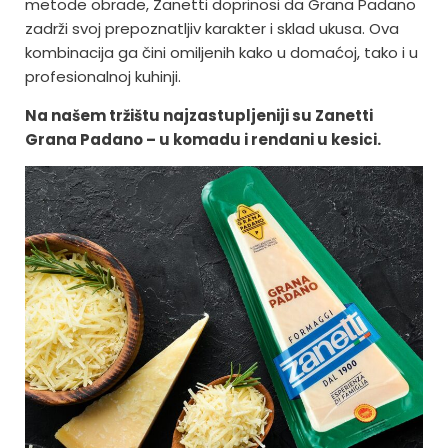
metode obrade, Zanetti doprinosi da Grana Padano
zadrži svoj prepoznatljiv karakter i sklad ukusa. Ova
kombinacija ga čini omiljenih kako u domaćoj, tako i u
profesionalnoj kuhinji.
Na našem tržištu najzastupljeniji su Zanetti
Grana Padano – u komadu i rendani u kesici.