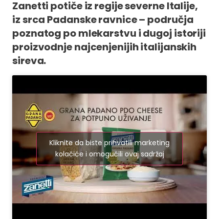
Zanetti potiče iz regije severne Italije,
iz srca Padanske ravnice – područja
poznatog po mlekarstvu i dugoj istoriji
proizvodnje najcenjenijih italijanskih
sireva.
Kliknite da biste prihvatili marketing
kolačiće i omogućili ovaj sadržaj